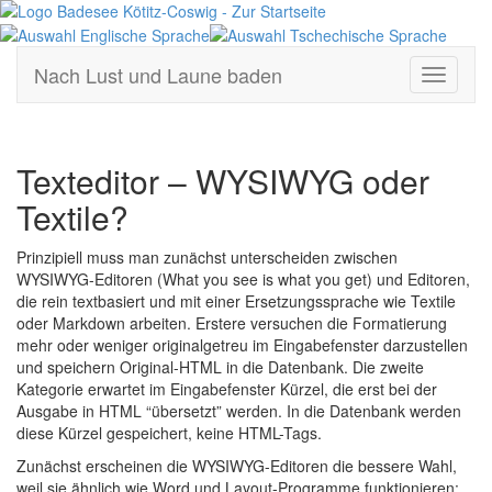
Standort
Badesee
Nach Lust und Laune baden
Kötitz
Toggle
bei
navigati
Google
Maps
einsehen,
Texteditor – WYSIWYG oder
Seite
Textile?
öffnet
in
neuen
Prinzipiell muss man zunächst unterscheiden zwischen
Fenster
WYSIWYG-Editoren (What you see is what you get) und Editoren,
die rein textbasiert und mit einer Ersetzungssprache wie Textile
oder Markdown arbeiten. Erstere versuchen die Formatierung
mehr oder weniger originalgetreu im Eingabefenster darzustellen
und speichern Original-HTML in die Datenbank. Die zweite
Kategorie erwartet im Eingabefenster Kürzel, die erst bei der
Ausgabe in HTML “übersetzt” werden. In die Datenbank werden
diese Kürzel gespeichert, keine HTML-Tags.
Zunächst erscheinen die WYSIWYG-Editoren die bessere Wahl,
weil sie ähnlich wie Word und Layout-Programme funktionieren: