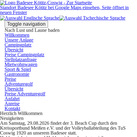
Standort Badesee Kötitz bei Google Maps einsehen, Seite öffnet in
neuen Fenster
Toggle navigation
Nach Lust und Laune baden
Willkommen
Unsere Anlage
Campingplatz
Übersicht
Preise Campingplatz
Stellplatzanfrage
Mietwohnwagen
Sport & Spiel
Gastronomie
Preise
Adventuregolf
Übersicht
Preise Adventuregolf
Anfahrt
Anreise
Kontakt
Herzlich Willkommen
Neuigkeiten
Am
Samstag, 29.08.2026
findet der
3. Beach Cup
durch den
Kreissportbund Meißen e.V. und der Volleyballabteilung des TuS
Coswig 1920 an unserem Badesee statt.