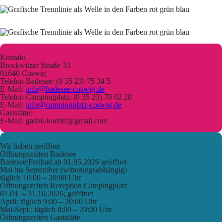
Kontakt
Brockwitzer Straße 33
01640 Coswig
Telefon Badesee: (0 35 23) 75 34 5
E-Mail:
info@badesee-coswig.de
Telefon Campingplatz: (0 35 23) 70 02 20
E-Mail:
info@campingplatz-coswig.de
Gaststätte:
E-Mail: gastro.koetitz@gmail.com
Wir haben geöffnet
Öffnungszeiten Badesee
Badesee/Freibad ab 01.05.2026 geöffnet
Mai bis September (witterungsabhängig)
täglich 10:00 – 20:00 Uhr
Öffnungszeiten Rezeption Campingplatz
01.04. – 31.10.2026; geöffnet
April: täglich 9:00 – 20:00 Uhr
Mai-Sept.: täglich 8:00 – 20:00 Uhr
Öffnungszeiten Gaststätte